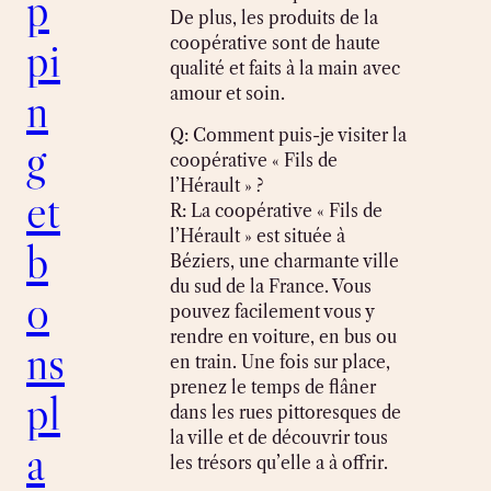
p
De plus, les produits de la
pi
coopérative sont de haute
qualité et faits à la main avec
n
amour et soin.
Q: Comment puis-je visiter la
g
coopérative « Fils de
l’Hérault » ?
et
R: La coopérative « Fils de
l’Hérault » est située à
b
Béziers, une charmante ville
du sud de la France. Vous
o
pouvez facilement vous y
rendre en voiture, en bus ou
ns
en train. Une fois sur place,
prenez le temps de flâner
pl
dans les rues pittoresques de
la ville et de découvrir tous
a
les trésors qu’elle a à offrir.