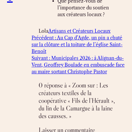
Que pensez-vous de
l’importance du soutien
aux créateurs locaux ?
Lola
Artisans et Créateurs Locaux
Précédent :
Au Cap d’Agde, un pin a chuté
sur la clôture et la toiture de l’église Saint-
Benoît
Suivant :
Municipales 2026 : à Alignan-du-
Vent, Geoffrey Boulade en embuscade face
au maire sortant Christophe Pastor
0 réponse à « Zoom sur : Les
créateurs textiles de la
coopérative « Fils de l’Hérault »,
du lin de la Camargue à la laine
des causses. »
Laisser un commentaire