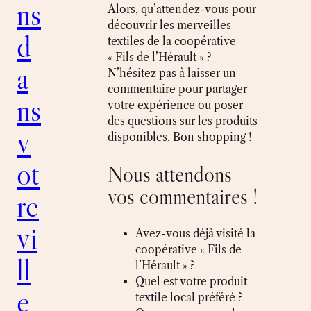
ns
Alors, qu’attendez-vous pour
découvrir les merveilles
d
textiles de la coopérative
« Fils de l’Hérault » ?
a
N’hésitez pas à laisser un
commentaire pour partager
ns
votre expérience ou poser
des questions sur les produits
v
disponibles. Bon shopping !
ot
Nous attendons
vos commentaires !
re
vi
Avez-vous déjà visité la
coopérative « Fils de
ll
l’Hérault » ?
Quel est votre produit
e
textile local préféré ?