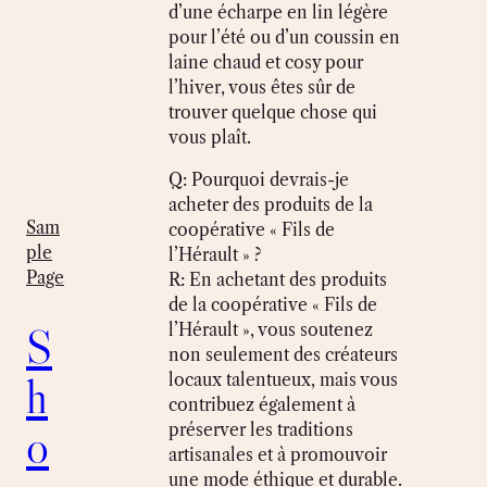
d’une écharpe en lin légère
pour l’été ou d’un coussin en
laine chaud et cosy pour
l’hiver, vous êtes sûr de
trouver quelque chose qui
vous plaît.
Q: Pourquoi devrais-je
acheter des produits de la
Sam
coopérative « Fils de
ple
l’Hérault » ?
Page
R: En achetant des produits
de la coopérative « Fils de
S
l’Hérault », vous soutenez
non seulement des créateurs
h
locaux talentueux, mais vous
contribuez également à
o
préserver les traditions
artisanales et à promouvoir
une mode éthique et durable.