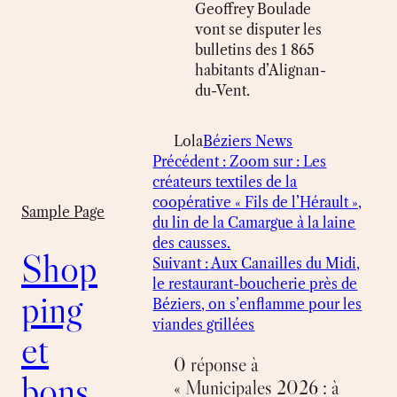
Geoffrey Boulade
vont se disputer les
bulletins des 1 865
habitants d’Alignan-
du-Vent.
Lola
Béziers News
Précédent :
Zoom sur : Les
créateurs textiles de la
coopérative « Fils de l’Hérault »,
Sample Page
du lin de la Camargue à la laine
des causses.
Shop
Suivant :
Aux Canailles du Midi,
le restaurant-boucherie près de
ping
Béziers, on s’enflamme pour les
viandes grillées
et
0 réponse à
bons
« Municipales 2026 : à