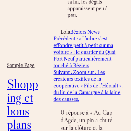
sa fin, les dégâts
apparaissent peu à
peu.
Lola
Béziers News
Précédent :
« L’arbre s’est
effondré petit à petit sur ma
voiture » : le quartier du Quai
Port Neuf particulièrement
Sample Page
touché à Béziers
Suivant :
Zoom sur : Les
Shopp
créateurs textiles de la
coopérative « Fils de l’Hérault »,
ing et
du lin de la Camargue à la laine
des causses.
bons
0 réponse à « Au Cap
d’Agde, un pin a chuté
plans
sur la clôture et la