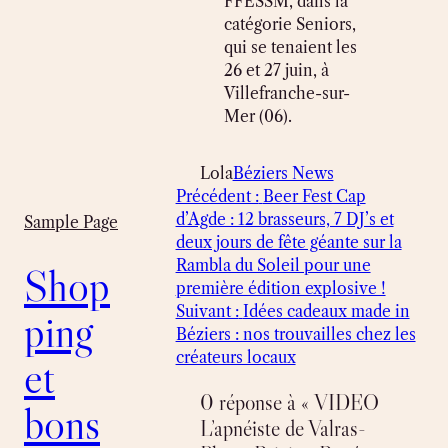
FFESSM, dans la
catégorie Seniors,
qui se tenaient les
26 et 27 juin, à
Villefranche-sur-
Mer (06).
Lola
Béziers News
Précédent :
Beer Fest Cap
d’Agde : 12 brasseurs, 7 DJ’s et
Sample Page
deux jours de fête géante sur la
Rambla du Soleil pour une
Shop
première édition explosive !
Suivant :
Idées cadeaux made in
ping
Béziers : nos trouvailles chez les
créateurs locaux
et
0 réponse à « VIDEO
bons
L’apnéiste de Valras-