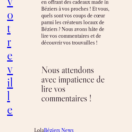
v
en offrant des cadeaux made in
Béziers à vos proches ! Et vous,
o
quels sont vos coups de cœur
parmi les créateurs locaux de
t
Béziers ? Nous avons hâte de
lire vos commentaires et de
r
découvrir vos trouvailles !
e
v
Nous attendons
avec impatience de
il
lire vos
l
commentaires !
e
Lola
Béziers News