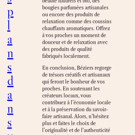
beauté naturels et bio, des
p
bougies parfumées artisanales
ou encore des produits de
l
relaxation comme des coussins
chauffants aromatiques. Offrez
a
à vos proches un moment de
douceur et de relaxation avec
n
des produits de qualité
fabriqués localement.
s
En conclusion, Béziers regorge
de trésors créatifs et artisanaux
d
qui feront le bonheur de vos
proches. En soutenant les
a
créateurs locaux, vous
contribuez à l’économie locale
n
et à la préservation du savoir-
faire artisanal. Alors, n’hésitez
s
plus et faites le choix de
l’originalité et de l’authenticité