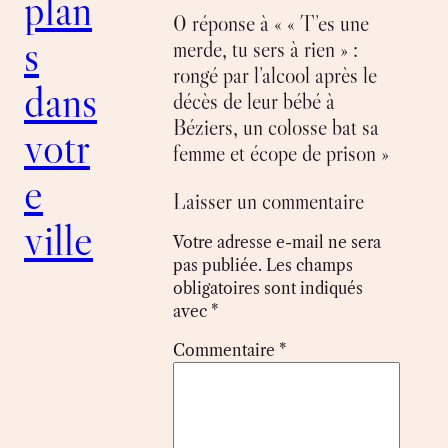
plan
0 réponse à « « T’es une
s
merde, tu sers à rien » :
rongé par l’alcool après le
dans
décès de leur bébé à
Béziers, un colosse bat sa
votr
femme et écope de prison »
e
Laisser un commentaire
ville
Votre adresse e-mail ne sera
pas publiée.
Les champs
obligatoires sont indiqués
avec
*
Commentaire
*