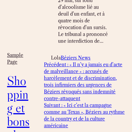
29 mai, sur fond
d’alcoolisme lié au
deuil d’un enfant, et à
quatre mois de
révocation d’un sursis.
Le tribunal a prononcé
une interdiction de…
Sample
Lola
Béziers News
Page
Précédent :
« Il n’y a jamais eu d’acte
de malveillance » : accusés de
Sho
harcèlement et de discrimination,
trois infirmiers des urgences de
ppin
Béziers révoqués sans indemnité
contre-attaquent
g et
Suivant :
« Ici c’est la campagne
comme au Texas », Béziers au rythme
bons
de la country et de la culture
américaine