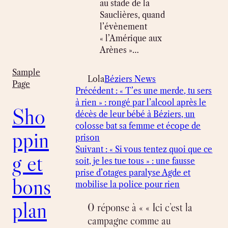
au stade de la
Sauclières, quand
l’évènement
« l’Amérique aux
Arènes »…
Sample
Lola
Béziers News
Page
Précédent :
« T’es une merde, tu sers
à rien » : rongé par l’alcool après le
Sho
décès de leur bébé à Béziers, un
colosse bat sa femme et écope de
ppin
prison
Suivant :
« Si vous tentez quoi que ce
g et
soit, je les tue tous » : une fausse
prise d’otages paralyse Agde et
bons
mobilise la police pour rien
plan
0 réponse à « « Ici c’est la
campagne comme au