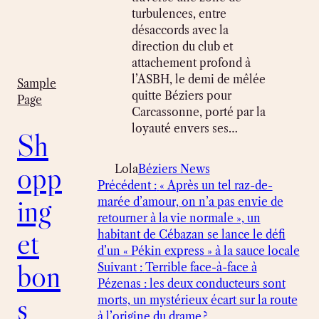
turbulences, entre
désaccords avec la
direction du club et
attachement profond à
l’ASBH, le demi de mêlée
Sample
quitte Béziers pour
Page
Carcassonne, porté par la
loyauté envers ses…
Sh
opp
Lola
Béziers News
Précédent :
« Après un tel raz-de-
ing
marée d’amour, on n’a pas envie de
retourner à la vie normale », un
et
habitant de Cébazan se lance le défi
d’un « Pékin express » à la sauce locale
bon
Suivant :
Terrible face-à-face à
Pézenas : les deux conducteurs sont
s
morts, un mystérieux écart sur la route
à l’origine du drame ?