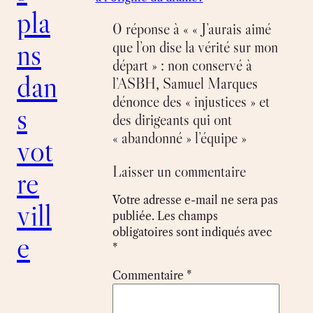
pla
0 réponse à « « J’aurais aimé
ns
que l’on dise la vérité sur mon
départ » : non conservé à
dan
l’ASBH, Samuel Marques
dénonce des « injustices » et
s
des dirigeants qui ont
« abandonné » l’équipe »
vot
Laisser un commentaire
re
Votre adresse e-mail ne sera pas
vill
publiée.
Les champs
obligatoires sont indiqués avec
e
*
Commentaire
*