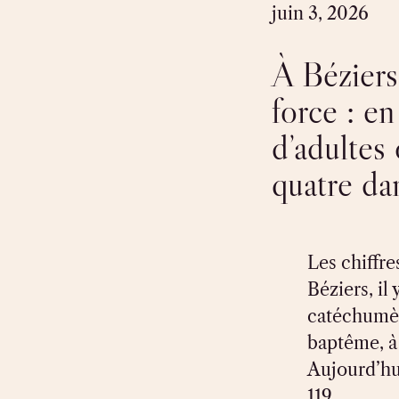
juin 3, 2026
À Béziers,
force : en
d’adultes 
quatre dan
Les chiffres
Béziers, il
catéchumèn
baptême, à 
Aujourd’hu
119…