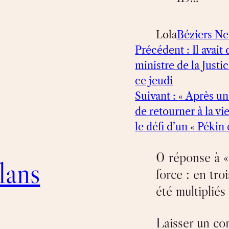
Lola
Béziers N
Précédent :
Il avait
ministre de la Just
ce jeudi
Suivant :
« Après un
de retourner à la v
le défi d’un « Pékin 
0 réponse à « 
lans
force : en tro
été multipliés
Laisser un c