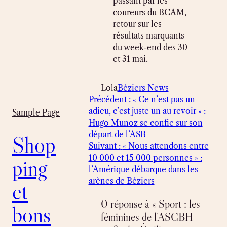
passant par les
coureurs du BCAM,
retour sur les
résultats marquants
du week-end des 30
et 31 mai.
Lola
Béziers News
Précédent :
« Ce n’est pas un
adieu, c’est juste un au revoir » :
Sample Page
Hugo Munoz se confie sur son
départ de l’ASB
Shop
Suivant :
« Nous attendons entre
10 000 et 15 000 personnes » :
ping
l’Amérique débarque dans les
arènes de Béziers
et
0 réponse à « Sport : les
bons
féminines de l’ASCBH