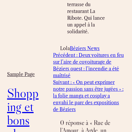
terrasse du
restaurant La
Ribote. Qui lance
un appel à la
solidarité.
Lola
Béziers News
Précédent :
Deux voitures en feu
sur l’aire de covoiturage de
Béziers ouest : l’incendie a été
Sample Page
maîtrisé
Suivant :
« On peut exprimer
Shopp
notre passion sans être jugées » :
la folie manga et cosplay a
ing et
envahi le parc des expositions
de Béziers
bons
0 réponse à « Rue de
l’Amour, à Agde, un