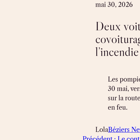
mai 30, 2026
Deux voitu
covoitura
l’incendie
Les pompie
30 mai, vers
sur la rout
en feu.
Lola
Béziers N
Précédent :
Le cont