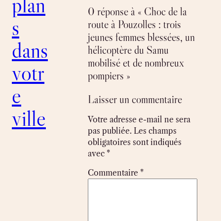
plan
0 réponse à « Choc de la
s
route à Pouzolles : trois
jeunes femmes blessées, un
dans
hélicoptère du Samu
mobilisé et de nombreux
votr
pompiers »
e
Laisser un commentaire
ville
Votre adresse e-mail ne sera
pas publiée.
Les champs
obligatoires sont indiqués
avec
*
Commentaire
*