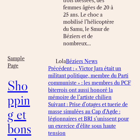
trois blessées, des
femmes âgées de 20 à
25 ans. Le choc a
mobilisé l’hélicoptère
du Samu, le Smur de
Béziers et de
nombreux…
Sample
Lola
Béziers News
Page
Précédent :
« Victor Jara était un
militant politique, membre du Parti
Sho
communiste » : les membres du PCF
biterrois ont aussi honoré la
ppin
mémoire de l’artiste chilien
Suivant :
Prise d’otages et tuerie de
g et
masse simulées au Cap d’Agde :
légionnaires et BRI s’unissent pour
bons
un exercice d’élite sous haute
tension