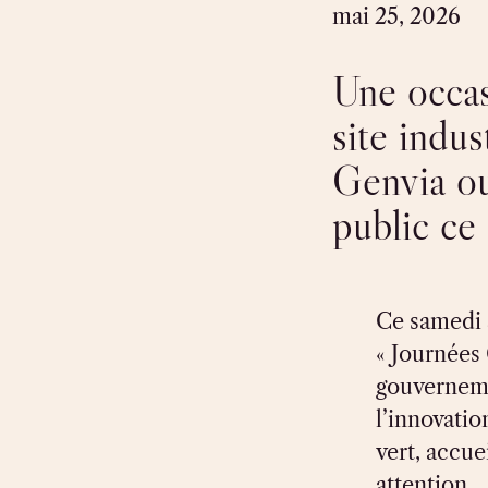
mai 25, 2026
Une occas
site indus
Genvia ou
public ce
Ce samedi 
« Journées 
gouverneme
l’innovatio
vert, accue
attention,