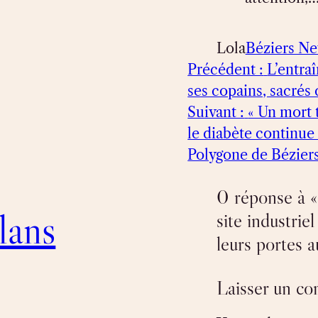
Lola
Béziers N
Précédent :
L’entra
ses copains, sacrés
Suivant :
« Un mort t
le diabète continue
Polygone de Béziers
0 réponse à «
lans
site industrie
leurs portes 
Laisser un c