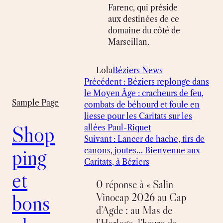
Farenc, qui préside
aux destinées de ce
domaine du côté de
Marseillan.
Lola
Béziers News
Précédent :
Béziers replonge dans
le Moyen Âge : cracheurs de feu,
Sample Page
combats de béhourd et foule en
liesse pour les Caritats sur les
Shop
allées Paul-Riquet
Suivant :
Lancer de hache, tirs de
ping
canons, joutes… Bienvenue aux
Caritats, à Béziers
et
0 réponse à « Salin
bons
Vinocap 2026 au Cap
d’Agde : au Mas de