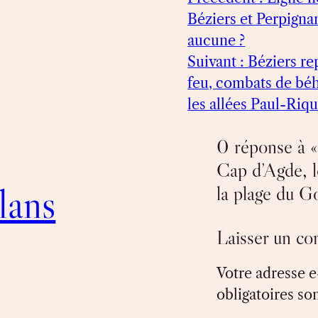
Béziers et Perpignan
aucune ?
Suivant :
Béziers re
feu, combats de bého
les allées Paul-Riqu
0 réponse à «
Cap d’Agde, l
lans
la plage du Go
Laisser un c
Votre adresse e
obligatoires so