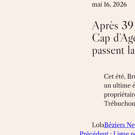
mai 16, 2026
Après 39 
Cap d’Agd
passent l
Cet été, Br
un ultime 
propriétai
Trébuchon.
Lola
Béziers N
Précédent :
Ligne n