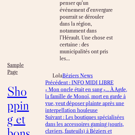
penser qu’un
événement d’envergure
pourrait se dérouler
dans la région,
notamment dans
l’Hérault. Une chose est
certaine : des
municipalités ont pris
les…
Sample
Page
Lola
Béziers News
Précédent :
INFO MIDI LIBRE
Sho
« Mon oncle était en sang »… À Agde,
la famille de Monoï, mort en garde à
ppin
vue, veut déposer plainte après une
interpellation houleuse
g et
Suivant :
Les boutiques spécialisées
dans les accessoires gaming (souris,
bons
claviers, fauteuils) à Béziers et