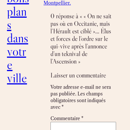
Montpellier.
plan
0 réponse à « « On ne sait
s
pas où en Occitanie, mais
l’Hérault est ciblé »… Élus
dans
et forces de l’ordre sur le
qui-vive après l’annonce
votr
d’un teknival de
e
l’Ascension »
ville
Laisser un commentaire
Votre adresse e-mail ne sera
pas publiée.
Les champs
obligatoires sont indiqués
avec
*
Commentaire
*