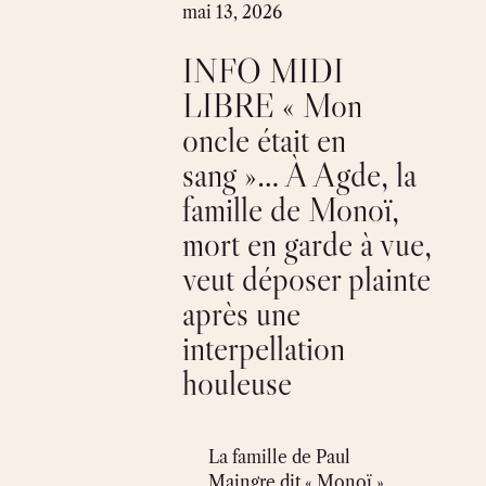
Skip
mai 13, 2026
to
INFO MIDI
content
LIBRE « Mon
oncle était en
sang »… À Agde, la
famille de Monoï,
mort en garde à vue,
veut déposer plainte
après une
interpellation
houleuse
La famille de Paul
Maingre dit « Monoï »,