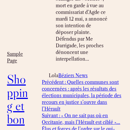
mort en garde à vue au
commissariat d’Agde ce
mardi 12 mai, a annoncé
son intention de
déposer plainte.
Défendus par Me
Darrigade, les proches
dénoncent une
Sample
interpellation…
Page
Sho
Lola
Béziers News
Précédent :
Quelles communes sont
ppin
concernées : après les résultats des
élections municipales, la période des
g et
recours en justice s’ouvre dans
l’Hérault
bon
Suivant :
« On ne sait pas où en
Occitanie, mais l’Hérault est ciblé »…
Élus et forces de l’ordre sur le qui-