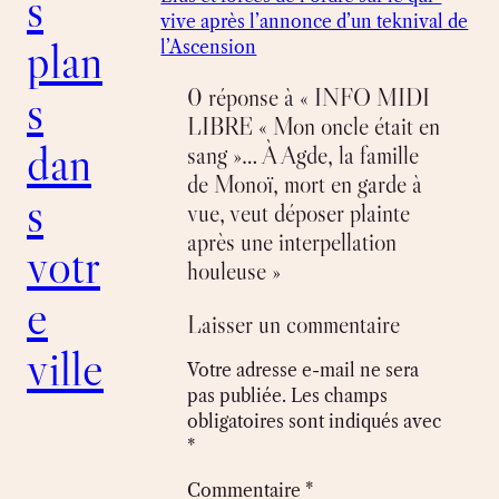
s
vive après l’annonce d’un teknival de
plan
l’Ascension
0 réponse à « INFO MIDI
s
LIBRE « Mon oncle était en
dan
sang »… À Agde, la famille
de Monoï, mort en garde à
s
vue, veut déposer plainte
après une interpellation
votr
houleuse »
e
Laisser un commentaire
ville
Votre adresse e-mail ne sera
pas publiée.
Les champs
obligatoires sont indiqués avec
*
Commentaire
*