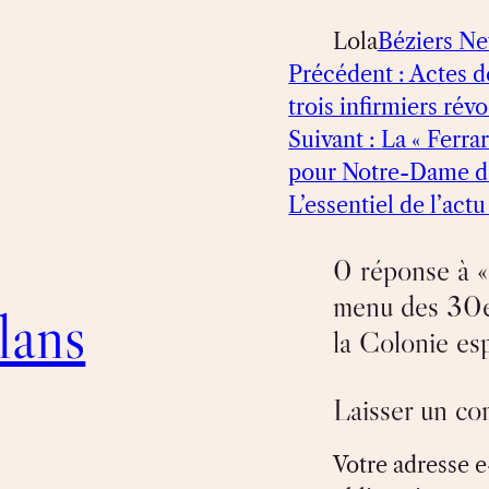
Lola
Béziers N
Précédent :
Actes d
trois infirmiers ré
Suivant :
La « Ferra
pour Notre-Dame de
L’essentiel de l’act
0 réponse à «
menu des 30e
lans
la Colonie es
Laisser un c
Votre adresse e