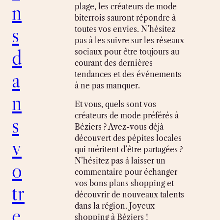
n
plage, les créateurs de mode
biterrois sauront répondre à
s
toutes vos envies. N’hésitez
pas à les suivre sur les réseaux
d
sociaux pour être toujours au
courant des dernières
a
tendances et des événements
à ne pas manquer.
n
Et vous, quels sont vos
créateurs de mode préférés à
s
Béziers ? Avez-vous déjà
découvert des pépites locales
v
qui méritent d’être partagées ?
N’hésitez pas à laisser un
o
commentaire pour échanger
vos bons plans shopping et
tr
découvrir de nouveaux talents
dans la région. Joyeux
e
shopping à Béziers !