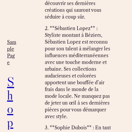
découvrir ses dernières
créations qui sauront vous
séduire à coup sûr.
2. **Sébastien Lopez** :
Styliste montant à Béziers,
Sébastien Lopez est reconnu
Sam
pour son talent à mélanger les
ple
influences méditerranéennes
Pag
avec une touche moderne et
e
urbaine. Ses collections
audacieuses et colorées
S
apportent une bouffée d’air
frais dans le monde de la
h
mode locale. Ne manquez pas
de jeter un œil à ses dernières
o
pièces pour vous démarquer
avec style.
p
3. **Sophie Dubois** : En tant