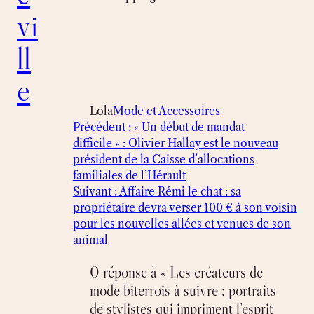
vi
ll
e
Lola
Mode et Accessoires
Précédent :
« Un début de mandat
difficile » : Olivier Hallay est le nouveau
président de la Caisse d’allocations
familiales de l’Hérault
Suivant :
Affaire Rémi le chat : sa
propriétaire devra verser 100 € à son voisin
pour les nouvelles allées et venues de son
animal
0 réponse à « Les créateurs de
mode biterrois à suivre : portraits
de stylistes qui impriment l’esprit