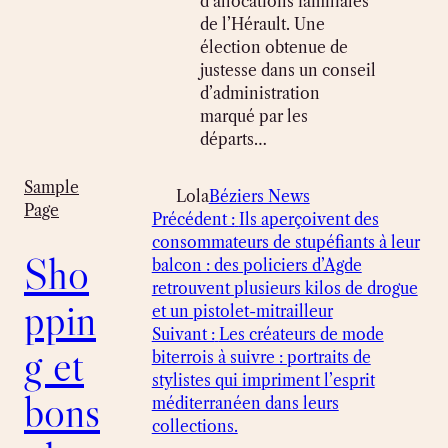
d’allocations familiales
de l’Hérault. Une
élection obtenue de
justesse dans un conseil
d’administration
marqué par les
départs…
Sample
Lola
Béziers News
Page
Précédent :
Ils aperçoivent des
consommateurs de stupéfiants à leur
Sho
balcon : des policiers d’Agde
retrouvent plusieurs kilos de drogue
ppin
et un pistolet-mitrailleur
Suivant :
Les créateurs de mode
g et
biterrois à suivre : portraits de
stylistes qui impriment l’esprit
bons
méditerranéen dans leurs
collections.