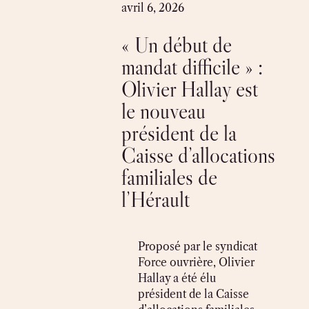
Skip
avril 6, 2026
to
« Un début de
content
mandat difficile » :
Olivier Hallay est
le nouveau
président de la
Caisse d’allocations
familiales de
l’Hérault
Proposé par le syndicat
Force ouvrière, Olivier
Hallay a été élu
président de la Caisse