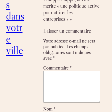
s
mérite « une politique active
pour attirer les
dans
entreprises » »
votr
Laisser un commentaire
e
Votre adresse e-mail ne sera
ville
pas publiée.
Les champs
obligatoires sont indiqués
avec
*
Commentaire
*
Nom
*