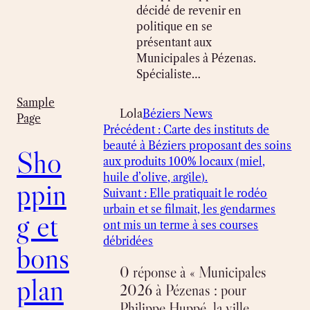
décidé de revenir en
politique en se
présentant aux
Municipales à Pézenas.
Spécialiste…
Sample
Lola
Béziers News
Page
Précédent :
Carte des instituts de
beauté à Béziers proposant des soins
Sho
aux produits 100% locaux (miel,
huile d’olive, argile).
ppin
Suivant :
Elle pratiquait le rodéo
urbain et se filmait, les gendarmes
g et
ont mis un terme à ses courses
débridées
bons
0 réponse à « Municipales
plan
2026 à Pézenas : pour
Philippe Huppé, la ville