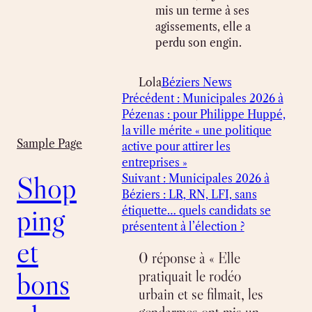
mis un terme à ses
agissements, elle a
perdu son engin.
Lola
Béziers News
Précédent :
Municipales 2026 à
Pézenas : pour Philippe Huppé,
la ville mérite « une politique
Sample Page
active pour attirer les
entreprises »
Shop
Suivant :
Municipales 2026 à
Béziers : LR, RN, LFI, sans
ping
étiquette… quels candidats se
présentent à l’élection ?
et
0 réponse à « Elle
bons
pratiquait le rodéo
urbain et se filmait, les