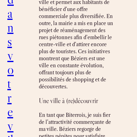
ville et permet aux habitants de
a
bénéficier d’une offre
commerciale plus diversifiée. En
n
outre, la mairie a mis en place un
projet de réaménagement des
s
rues piétonnes afin d’embellir le
centre-ville et d’attirer encore
v
plus de touristes. Ces initiatives
montrent que Béziers est une
o
ville en constante évolution,
offrant toujours plus de
t
possibilités de shopping et de
découvertes.
r
Une ville à (re)découvrir
e
En tant que Biterrois, je suis fier
v
de l’attractivité commerçante de
ma ville. Béziers regorge de
petites pépites pour satisfaire