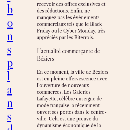
b
recevoir des offres exclusives et
des réductions. Enfin, ne
o
manquez pas les événements
commerciaux tels que le Black
n
Friday ou le Cyber Monday, très
appréciés par les Biterrois.
s
L’actualité commerçante de
p
Béziers
l
En ce moment, la ville de Béziers
est en pleine effervescence avec
a
l’ouverture de nouveaux
commerces. Les Galeries
n
Lafayette, célèbre enseigne de
mode française, a récemment
s
ouvert ses portes dans le centre-
ville. Cela est une preuve du
d
dynamisme économique de la