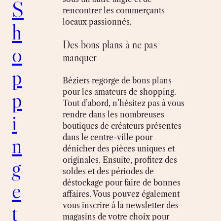
S
rencontrer les commerçants
locaux passionnés.
h
Des bons plans à ne pas
o
manquer
p
Béziers regorge de bons plans
p
pour les amateurs de shopping.
Tout d’abord, n’hésitez pas à vous
i
rendre dans les nombreuses
boutiques de créateurs présentes
n
dans le centre-ville pour
dénicher des pièces uniques et
g
originales. Ensuite, profitez des
soldes et des périodes de
e
déstockage pour faire de bonnes
affaires. Vous pouvez également
t
vous inscrire à la newsletter des
magasins de votre choix pour