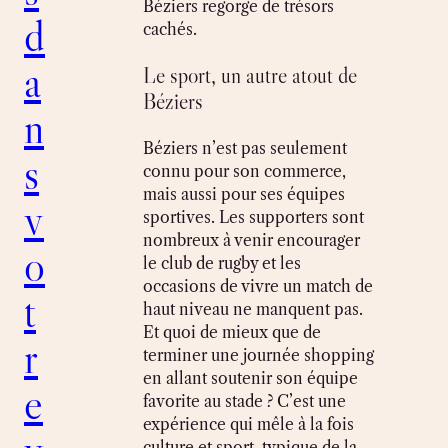
Béziers regorge de trésors
d
cachés.
a
Le sport, un autre atout de
Béziers
n
Béziers n’est pas seulement
s
connu pour son commerce,
mais aussi pour ses équipes
v
sportives. Les supporters sont
nombreux à venir encourager
o
le club de rugby et les
occasions de vivre un match de
t
haut niveau ne manquent pas.
Et quoi de mieux que de
r
terminer une journée shopping
en allant soutenir son équipe
e
favorite au stade ? C’est une
expérience qui mêle à la fois
culture et sport, typique de la