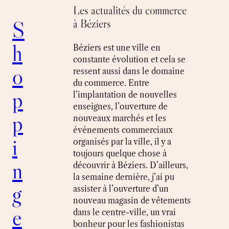
Les actualités du commerce
S
à Béziers
h
Béziers est une ville en
constante évolution et cela se
o
ressent aussi dans le domaine
du commerce. Entre
p
l’implantation de nouvelles
enseignes, l’ouverture de
p
nouveaux marchés et les
événements commerciaux
i
organisés par la ville, il y a
toujours quelque chose à
n
découvrir à Béziers. D’ailleurs,
la semaine dernière, j’ai pu
g
assister à l’ouverture d’un
nouveau magasin de vêtements
e
dans le centre-ville, un vrai
bonheur pour les fashionistas