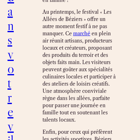
en famille !
a
Au printemps, le festival « Les
Allées de Béziers » offre un
n
autre moment festif à ne pas
manquer. Ce
marché
en plein
s
air réunit artisans, producteurs
locaux et créateurs, proposant
v
des produits du terroir et des
objets faits main. Les visiteurs
o
peuvent goûter aux spécialités
culinaires locales et participer à
t
des ateliers de loisirs créatifs.
Une atmosphère conviviale
r
règne dans les allées, parfaite
pour passer une journée en
e
famille tout en soutenant les
talents locaux.
v
Enfin, pour ceux qui préfèrent
les activités sportives, Béziers