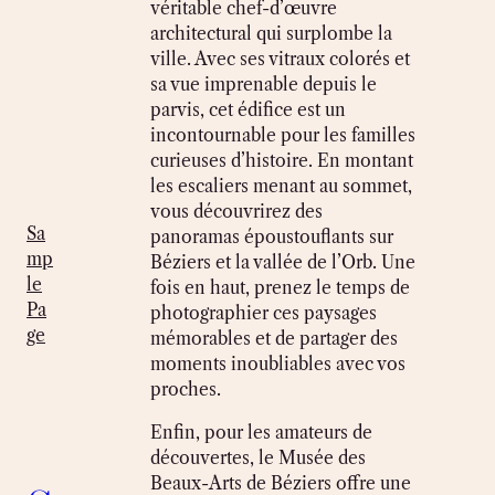
véritable chef-d’œuvre
architectural qui surplombe la
ville. Avec ses vitraux colorés et
sa vue imprenable depuis le
parvis, cet édifice est un
incontournable pour les familles
curieuses d’histoire. En montant
les escaliers menant au sommet,
vous découvrirez des
Sa
panoramas époustouflants sur
mp
Béziers et la vallée de l’Orb. Une
le
fois en haut, prenez le temps de
Pa
photographier ces paysages
ge
mémorables et de partager des
moments inoubliables avec vos
proches.
Enfin, pour les amateurs de
découvertes, le Musée des
Beaux-Arts de Béziers offre une