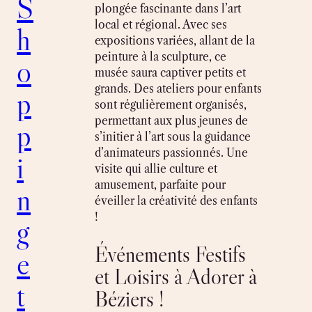
S
plongée fascinante dans l’art
local et régional. Avec ses
h
expositions variées, allant de la
peinture à la sculpture, ce
o
musée saura captiver petits et
grands. Des ateliers pour enfants
p
sont régulièrement organisés,
permettant aux plus jeunes de
p
s’initier à l’art sous la guidance
d’animateurs passionnés. Une
i
visite qui allie culture et
amusement, parfaite pour
n
éveiller la créativité des enfants
!
g
Événements Festifs
e
et Loisirs à Adorer à
t
Béziers !