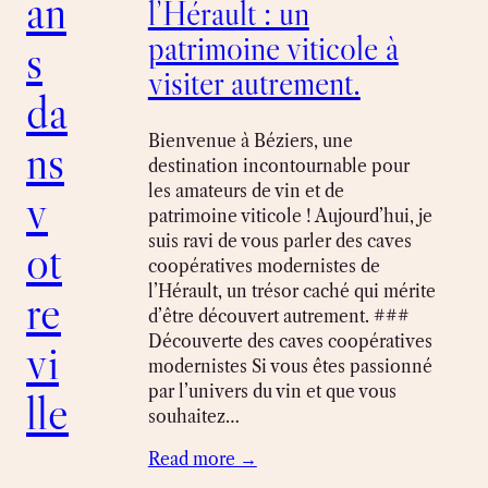
an
l’Hérault : un
patrimoine viticole à
s
visiter autrement.
da
Bienvenue à Béziers, une
ns
destination incontournable pour
les amateurs de vin et de
v
patrimoine viticole ! Aujourd’hui, je
suis ravi de vous parler des caves
ot
coopératives modernistes de
l’Hérault, un trésor caché qui mérite
re
d’être découvert autrement. ###
Découverte des caves coopératives
vi
modernistes Si vous êtes passionné
par l’univers du vin et que vous
lle
souhaitez…
Read more →