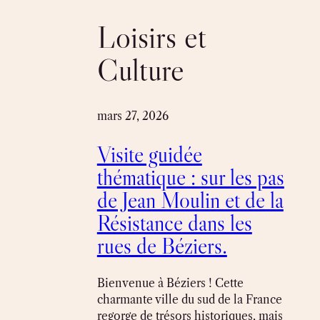
Skip
to
Loisirs et
content
Culture
mars 27, 2026
Visite guidée
thématique : sur les pas
de Jean Moulin et de la
Résistance dans les
rues de Béziers.
Bienvenue à Béziers ! Cette
charmante ville du sud de la France
regorge de trésors historiques, mais