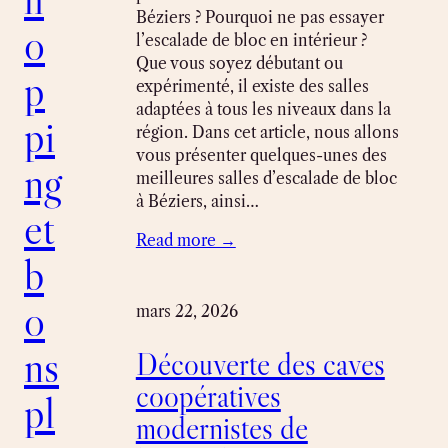
Béziers ? Pourquoi ne pas essayer
o
l’escalade de bloc en intérieur ?
Que vous soyez débutant ou
p
expérimenté, il existe des salles
adaptées à tous les niveaux dans la
pi
région. Dans cet article, nous allons
vous présenter quelques-unes des
ng
meilleures salles d’escalade de bloc
à Béziers, ainsi…
et
Read more →
b
o
mars 22, 2026
ns
Découverte des caves
coopératives
pl
modernistes de