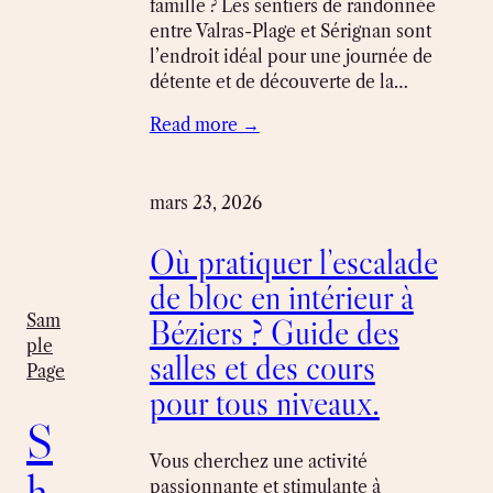
famille ? Les sentiers de randonnée
entre Valras-Plage et Sérignan sont
l’endroit idéal pour une journée de
détente et de découverte de la…
Read more →
mars 23, 2026
Où pratiquer l’escalade
de bloc en intérieur à
Sam
Béziers ? Guide des
ple
salles et des cours
Page
pour tous niveaux.
S
Vous cherchez une activité
h
passionnante et stimulante à