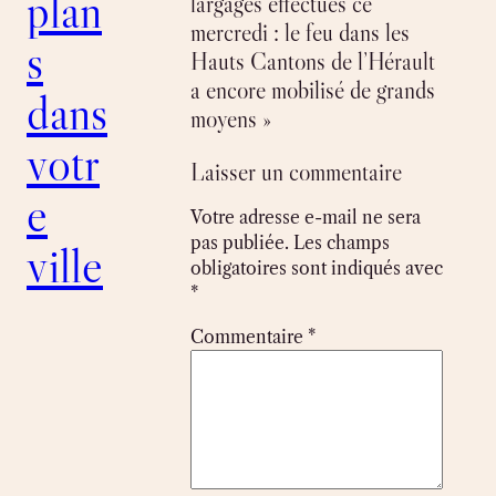
plan
largages effectués ce
mercredi : le feu dans les
s
Hauts Cantons de l’Hérault
a encore mobilisé de grands
dans
moyens »
votr
Laisser un commentaire
e
Votre adresse e-mail ne sera
pas publiée.
Les champs
ville
obligatoires sont indiqués avec
*
Commentaire
*