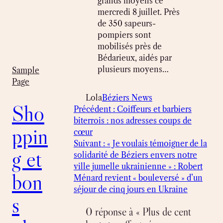
grands moyens ce
mercredi 8 juillet. Près
de 350 sapeurs-
pompiers sont
mobilisés près de
Bédarieux, aidés par
plusieurs moyens…
Sample
Page
Lola
Béziers News
Sho
Précédent :
Coiffeurs et barbiers
biterrois : nos adresses coups de
ppin
cœur
Suivant :
« Je voulais témoigner de la
g et
solidarité de Béziers envers notre
ville jumelle ukrainienne » : Robert
bon
Ménard revient « bouleversé » d’un
séjour de cinq jours en Ukraine
s
0 réponse à « Plus de cent