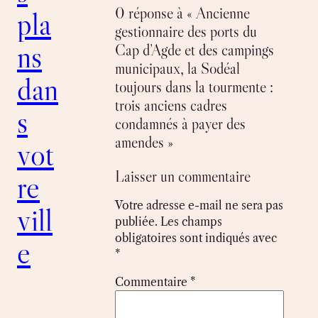
0 réponse à « Ancienne
pla
gestionnaire des ports du
ns
Cap d’Agde et des campings
municipaux, la Sodéal
dan
toujours dans la tourmente :
trois anciens cadres
s
condamnés à payer des
amendes »
vot
Laisser un commentaire
re
Votre adresse e-mail ne sera pas
vill
publiée.
Les champs
obligatoires sont indiqués avec
e
*
Commentaire
*