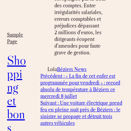
des comptes. Entre
irrégularités salariales,
erreurs comptables et
préjudices dépassant
2 millions d’euros, les
Sample
dirigeants écopent
Page
d’amendes pour faute
grave de gestion.
Sho
ppi
Lola
Béziers News
Précédent :
« La fin de cet enfer est
ng
programmée pour vendredi » : record
absolu de température à Béziers ce
et
mercredi 8 juillet
Suivant :
Une voiture électrique prend
bon
feu en pleine nuit près de Béziers : le
sinistre se propage et détruit trois
s
autres véhicules