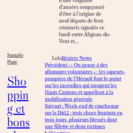
d’une vingtaine
d’années soupçonné
d’être à l’origine de
neuf départs de feux
criminels signalés ce
lundi entre Alignan-du-
Vent et…
Sample
Lola
Béziers News
Page
Précédent :
« On pense à des
allumages volontaires » : les sapeurs-
Sho
pompiers de l’Hérault font le point
sur les incendies qui ravagent les
ppin
Hauts Cantons et appellent à la
mobilisation générale
g et
Suivant :
Week-end de cauchemar
sur la D612 : trois chocs frontaux en
bons
trois jours, plusieurs blessés dont
une fillette et deux victimes