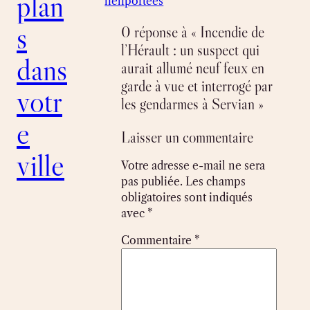
plan
héliportées
s
0 réponse à « Incendie de
l’Hérault : un suspect qui
dans
aurait allumé neuf feux en
garde à vue et interrogé par
votr
les gendarmes à Servian »
e
Laisser un commentaire
ville
Votre adresse e-mail ne sera
pas publiée.
Les champs
obligatoires sont indiqués
avec
*
Commentaire
*