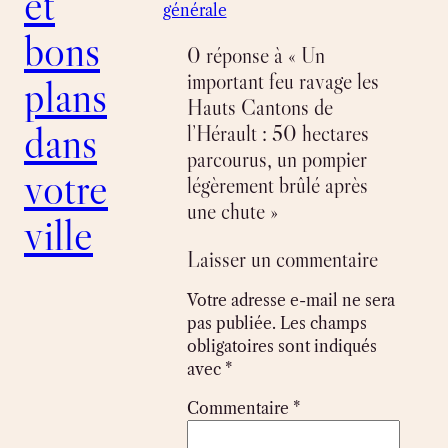
et
générale
bons
0 réponse à « Un
important feu ravage les
plans
Hauts Cantons de
dans
l’Hérault : 50 hectares
parcourus, un pompier
votre
légèrement brûlé après
une chute »
ville
Laisser un commentaire
Votre adresse e-mail ne sera
pas publiée.
Les champs
obligatoires sont indiqués
avec
*
Commentaire
*