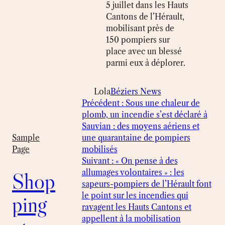
5 juillet dans les Hauts
Cantons de l’Hérault,
mobilisant près de
150 pompiers sur
place avec un blessé
parmi eux à déplorer.
Lola
Béziers News
Précédent :
Sous une chaleur de
plomb, un incendie s’est déclaré à
Sauvian : des moyens aériens et
une quarantaine de pompiers
Sample
mobilisés
Page
Suivant :
« On pense à des
allumages volontaires » : les
Shop
sapeurs-pompiers de l’Hérault font
le point sur les incendies qui
ping
ravagent les Hauts Cantons et
appellent à la mobilisation