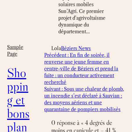
solaires mobiles
Sun’Agri. Ce premier
projet d’agrivoltaïsme
dynamique du
département…
Sample
Lola
Béziers News
Page
Précédent :
En fin de soirée, il
renverse une jeune femme en
Sho
centre-ville de Béziers et prend la
fuite : un conducteur activement
ppin
recherché
Suivant :
Sous une chaleur de plomb,
g et
un incendie s’est déclaré à Sauvian :
des moyens aériens et une
bons
quarantaine de pompiers mobilisés
0 réponse à « 4 degrés de
plan
moins en canicule et – 41 %