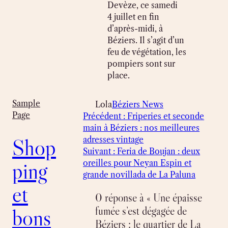
Devèze, ce samedi
4 juillet en fin
d’après-midi, à
Béziers. Il s’agit d’un
feu de végétation, les
pompiers sont sur
place.
Sample
Lola
Béziers News
Page
Précédent :
Friperies et seconde
main à Béziers : nos meilleures
Shop
adresses vintage
Suivant :
Feria de Boujan : deux
ping
oreilles pour Neyan Espin et
grande novillada de La Paluna
et
0 réponse à « Une épaisse
fumée s’est dégagée de
bons
Béziers : le quartier de La