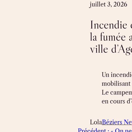
juillet 3, 2026
Incendie 
la fumée 
ville d’A
Un incendie
mobilisant
Le campeme
en cours d’
Lola
Béziers N
Précédent :
« On ne