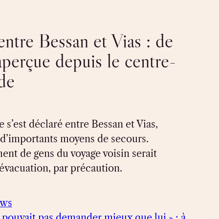
entre Bessan et Vias : de
aperçue depuis le centre-
gde
 s’est déclaré entre Bessan et Vias,
 d’importants moyens de secours.
nt de gens du voyage voisin serait
évacuation, par précaution.
ews
 pouvait pas demander mieux que lui » : à