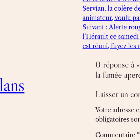
Servian, la colère d
animateur, voulu par
Suivant :
Alerte rou
l’Hérault ce samedi 
est réuni, fuyez les
0 réponse à «
la fumée aperç
lans
Laisser un c
Votre adresse e
obligatoires so
Commentaire
*