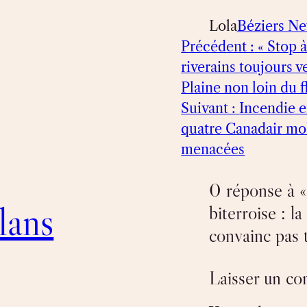
Lola
Béziers N
Précédent :
« Stop 
riverains toujours v
Plaine non loin du 
Suivant :
Incendie e
quatre Canadair mob
menacées
0 réponse à «
lans
biterroise : 
convainc pas t
Laisser un c