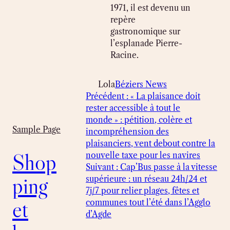
1971, il est devenu un
repère
gastronomique sur
l’esplanade Pierre-
Racine.
Lola
Béziers News
Précédent :
« La plaisance doit
rester accessible à tout le
monde » : pétition, colère et
Sample Page
incompréhension des
plaisanciers, vent debout contre la
Shop
nouvelle taxe pour les navires
Suivant :
Cap’Bus passe à la vitesse
ping
supérieure : un réseau 24h/24 et
7j/7 pour relier plages, fêtes et
et
communes tout l’été dans l’Agglo
d’Agde