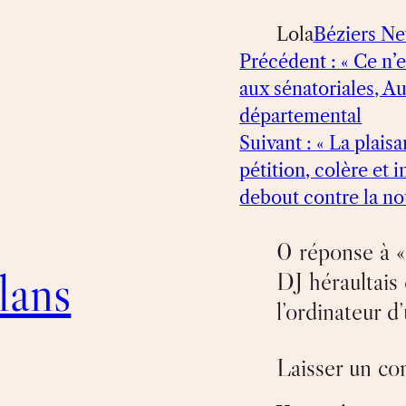
Lola
Béziers N
Précédent :
« Ce n’e
aux sénatoriales, A
départemental
Suivant :
« La plaisa
pétition, colère et
debout contre la no
0 réponse à « 
lans
DJ héraultais
l’ordinateur 
Laisser un c