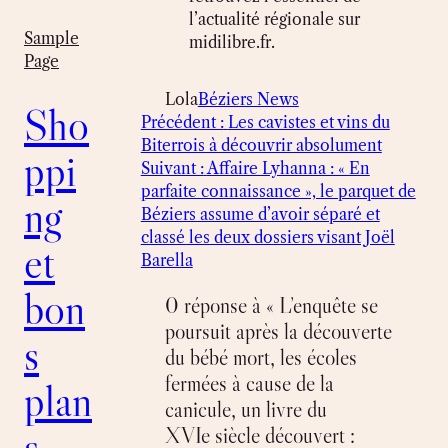
l’actualité régionale sur
Sample
midilibre.fr.
Page
Lola
Béziers News
Sho
Précédent :
Les cavistes et vins du
Biterrois à découvrir absolument
ppi
Suivant :
Affaire Lyhanna : « En
parfaite connaissance », le parquet de
ng
Béziers assume d’avoir séparé et
classé les deux dossiers visant Joël
et
Barella
bon
0 réponse à « L’enquête se
poursuit après la découverte
s
du bébé mort, les écoles
fermées à cause de la
plan
canicule, un livre du
s
XVIe siècle découvert :