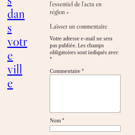
l’essentiel de l’actu en
dan
région »
s
Laisser un commentaire
votr
Votre adresse e-mail ne sera
pas publiée.
Les champs
e
obligatoires sont indiqués avec
*
vill
Commentaire
*
e
Nom
*