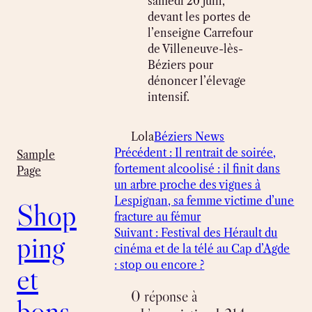
samedi 20 juin,
devant les portes de
l’enseigne Carrefour
de Villeneuve-lès-
Béziers pour
dénoncer l’élevage
intensif.
Lola
Béziers News
Précédent :
Il rentrait de soirée,
Sample
fortement alcoolisé : il finit dans
Page
un arbre proche des vignes à
Lespignan, sa femme victime d’une
Shop
fracture au fémur
Suivant :
Festival des Hérault du
ping
cinéma et de la télé au Cap d’Agde
: stop ou encore ?
et
0 réponse à
bons