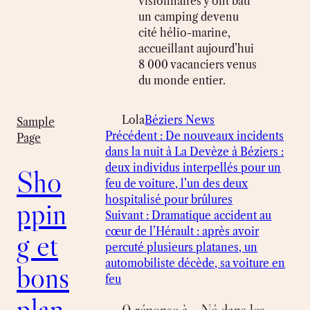
visionnaires y ont bâti
un camping devenu
cité hélio-marine,
accueillant aujourd’hui
8 000 vacanciers venus
du monde entier.
Lola
Béziers News
Sample
Précédent :
De nouveaux incidents
Page
dans la nuit à La Devèze à Béziers :
deux individus interpellés pour un
Sho
feu de voiture, l’un des deux
hospitalisé pour brûlures
ppin
Suivant :
Dramatique accident au
cœur de l’Hérault : après avoir
g et
percuté plusieurs platanes, un
automobiliste décède, sa voiture en
bons
feu
plan