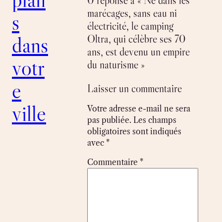
0 réponse à « Né dans les
marécages, sans eau ni
s
électricité, le camping
dans
Oltra, qui célèbre ses 70
ans, est devenu un empire
votr
du naturisme »
e
Laisser un commentaire
ville
Votre adresse e-mail ne sera
pas publiée.
Les champs
obligatoires sont indiqués
avec
*
Commentaire
*