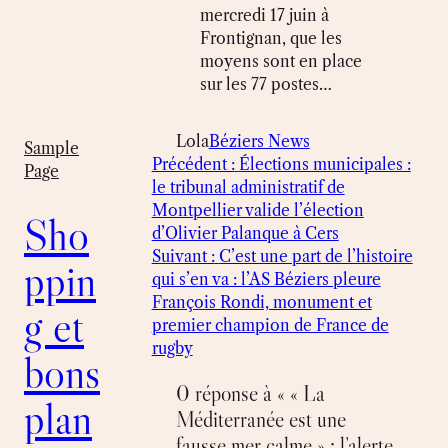
mercredi 17 juin à
Frontignan, que les
moyens sont en place
sur les 77 postes…
Lola
Béziers News
Sample
Précédent :
Élections municipales :
Page
le tribunal administratif de
Montpellier valide l’élection
Sho
d’Olivier Palanque à Cers
Suivant :
C’est une part de l’histoire
ppin
qui s’en va : l’AS Béziers pleure
François Rondi, monument et
g et
premier champion de France de
rugby
bons
0 réponse à « « La
plan
Méditerranée est une
fausse mer calme » : l’alerte