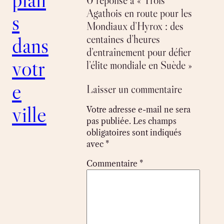
0 réponse à « Trois
Agathois en route pour les
s
Mondiaux d’Hyrox : des
dans
centaines d’heures
d’entraînement pour défier
votr
l’élite mondiale en Suède »
e
Laisser un commentaire
ville
Votre adresse e-mail ne sera
pas publiée.
Les champs
obligatoires sont indiqués
avec
*
Commentaire
*