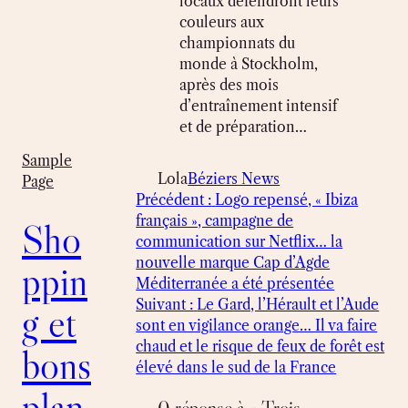
locaux défendront leurs
couleurs aux
championnats du
monde à Stockholm,
après des mois
d’entraînement intensif
et de préparation…
Sample
Lola
Béziers News
Page
Précédent :
Logo repensé, « Ibiza
français », campagne de
Sho
communication sur Netflix… la
nouvelle marque Cap d’Agde
ppin
Méditerranée a été présentée
Suivant :
Le Gard, l’Hérault et l’Aude
g et
sont en vigilance orange… Il va faire
chaud et le risque de feux de forêt est
bons
élevé dans le sud de la France
plan