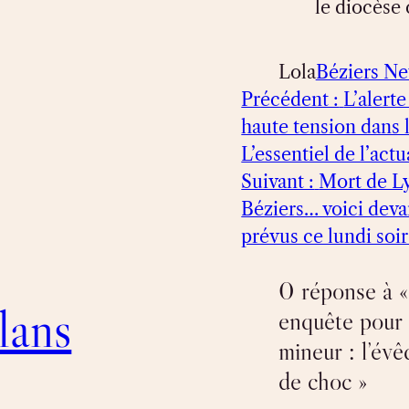
le diocèse 
Lola
Béziers N
Précédent :
L’alerte
haute tension dans 
L’essentiel de l’act
Suivant :
Mort de Ly
Béziers… voici deva
prévus ce lundi soi
0 réponse à «
lans
enquête pour d
mineur : l’év
de choc »