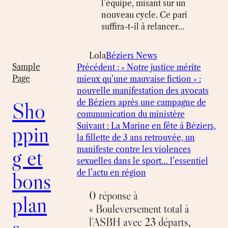
l’équipe, misant sur un
nouveau cycle. Ce pari
suffira-t-il à relancer…
Lola
Béziers News
Sample
Précédent :
« Notre justice mérite
Page
mieux qu’une mauvaise fiction » :
nouvelle manifestation des avocats
Sho
de Béziers après une campagne de
communication du ministère
ppin
Suivant :
La Marine en fête à Béziers,
la fillette de 3 ans retrouvée, un
g et
manifeste contre les violences
sexuelles dans le sport… l’essentiel
bons
de l’actu en région
0 réponse à
plan
« Bouleversement total à
s
l’ASBH avec 23 départs,