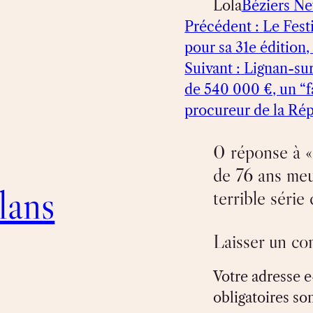
Lola
Béziers N
Précédent :
Le Fest
pour sa 31e édition
Suivant :
Lignan-sur
de 540 000 €, un “fa
procureur de la Ré
0 réponse à «
de 76 ans meu
lans
terrible séri
Laisser un c
Votre adresse e
obligatoires so