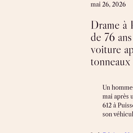
mai 26, 2026
Drame à P
de 76 ans
voiture ap
tonneaux 
Un homme d
mai après u
612 à Puiss
son véhicul