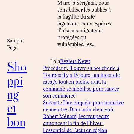
Maïre, à Sérignan, pour
sensibiliser les publics à
la fragilité du site
lagunaire. Deux espèces
d’oiseaux migrateurs
protégées ou
Sample
vulnérables, les…
Page
Lola
Béziers News
Sho
Précédent :
Il ouvre sa boucherie à
Tourbes il y a 15 jours : un incendie
ppi
ravage tout en pleine nuit, la
commune se mobilise pour sauver
ng
son commerce
Suivant :
Une enquête pour tentative
et
de meurtre, Darmanin vient voir
Robert Ménard, les troupeaux
bon
annoncent la fin de l’hiver :
l’essentiel de l’actu en région