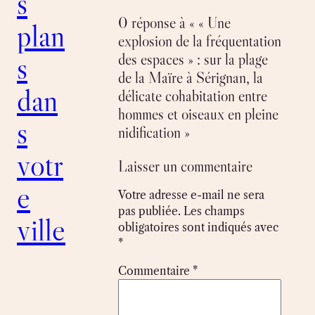
s
0 réponse à « « Une
plan
explosion de la fréquentation
s
des espaces » : sur la plage
de la Maïre à Sérignan, la
dan
délicate cohabitation entre
hommes et oiseaux en pleine
s
nidification »
votr
Laisser un commentaire
e
Votre adresse e-mail ne sera
pas publiée.
Les champs
ville
obligatoires sont indiqués avec
*
Commentaire
*