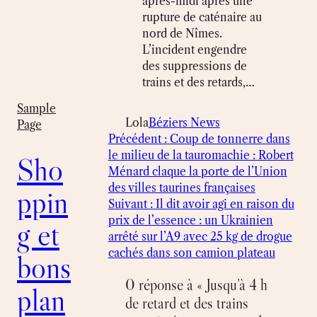
après-midi après une
rupture de caténaire au
nord de Nîmes.
L’incident engendre
des suppressions de
trains et des retards,…
Sample
Lola
Béziers News
Page
Précédent :
Coup de tonnerre dans
le milieu de la tauromachie : Robert
Sho
Ménard claque la porte de l’Union
des villes taurines françaises
ppin
Suivant :
Il dit avoir agi en raison du
prix de l’essence : un Ukrainien
g et
arrêté sur l’A9 avec 25 kg de drogue
cachés dans son camion plateau
bons
0 réponse à « Jusqu’à 4 h
plan
de retard et des trains