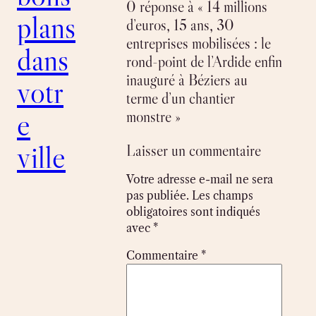
0 réponse à « 14 millions
plans
d’euros, 15 ans, 30
entreprises mobilisées : le
dans
rond-point de l’Ardide enfin
inauguré à Béziers au
votr
terme d’un chantier
e
monstre »
ville
Laisser un commentaire
Votre adresse e-mail ne sera
pas publiée.
Les champs
obligatoires sont indiqués
avec
*
Commentaire
*