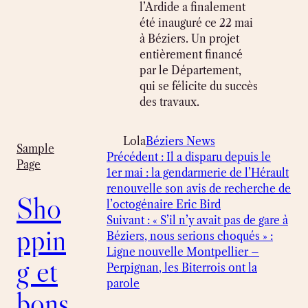
l’Ardide a finalement
été inauguré ce 22 mai
à Béziers. Un projet
entièrement financé
par le Département,
qui se félicite du succès
des travaux.
Lola
Béziers News
Sample
Précédent :
Il a disparu depuis le
Page
1er mai : la gendarmerie de l’Hérault
renouvelle son avis de recherche de
Sho
l’octogénaire Eric Bird
Suivant :
« S’il n’y avait pas de gare à
ppin
Béziers, nous serions choqués » :
Ligne nouvelle Montpellier –
g et
Perpignan, les Biterrois ont la
parole
bons