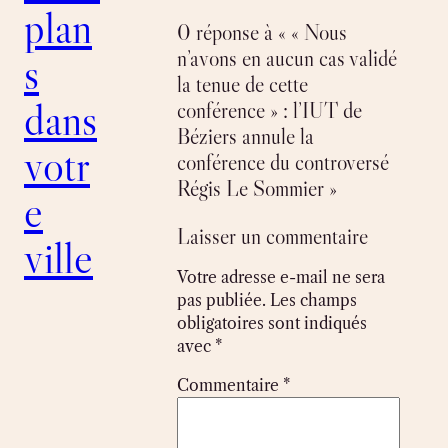
plan
0 réponse à « « Nous
n’avons en aucun cas validé
s
la tenue de cette
dans
conférence » : l’IUT de
Béziers annule la
votr
conférence du controversé
Régis Le Sommier »
e
Laisser un commentaire
ville
Votre adresse e-mail ne sera
pas publiée.
Les champs
obligatoires sont indiqués
avec
*
Commentaire
*