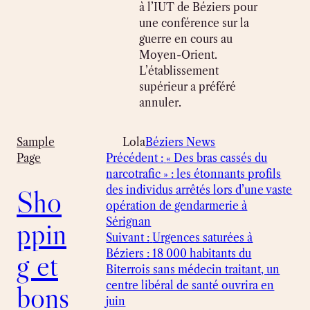
à l’IUT de Béziers pour
une conférence sur la
guerre en cours au
Moyen-Orient.
L’établissement
supérieur a préféré
annuler.
Lola
Béziers News
Sample
Précédent :
« Des bras cassés du
Page
narcotrafic » : les étonnants profils
des individus arrêtés lors d’une vaste
Sho
opération de gendarmerie à
Sérignan
ppin
Suivant :
Urgences saturées à
Béziers : 18 000 habitants du
g et
Biterrois sans médecin traitant, un
centre libéral de santé ouvrira en
bons
juin