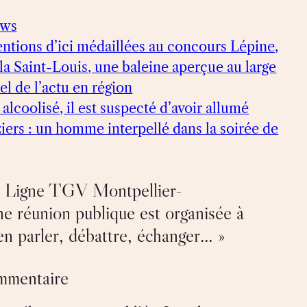
ews
entions d’ici médaillées au concours Lépine,
e la Saint-Louis, une baleine aperçue au large
el de l’actu en région
alcoolisé, il est suspecté d’avoir allumé
ziers : un homme interpellé dans la soirée de
« Ligne TGV Montpellier-
ne réunion publique est organisée à
en parler, débattre, échanger… »
ommentaire