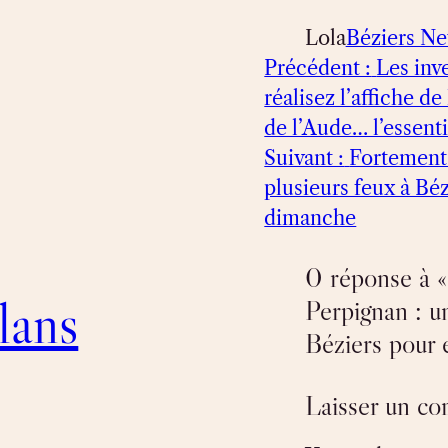
Lola
Béziers N
Précédent :
Les inv
réalisez l’affiche d
de l’Aude… l’essenti
Suivant :
Fortement 
plusieurs feux à Bé
dimanche
0 réponse à 
lans
Perpignan : u
Béziers pour 
Laisser un c